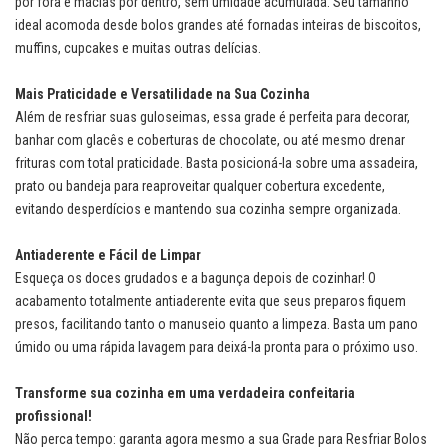
por fora e macias por dentro, sem umidade acumulada. Seu tamanho
ideal acomoda desde bolos grandes até fornadas inteiras de biscoitos,
muffins, cupcakes e muitas outras delícias.
Mais Praticidade e Versatilidade na Sua Cozinha
Além de resfriar suas guloseimas, essa grade é perfeita para decorar,
banhar com glacês e coberturas de chocolate, ou até mesmo drenar
frituras com total praticidade. Basta posicioná-la sobre uma assadeira,
prato ou bandeja para reaproveitar qualquer cobertura excedente,
evitando desperdícios e mantendo sua cozinha sempre organizada.
Antiaderente e Fácil de Limpar
Esqueça os doces grudados e a bagunça depois de cozinhar! O
acabamento totalmente antiaderente evita que seus preparos fiquem
presos, facilitando tanto o manuseio quanto a limpeza. Basta um pano
úmido ou uma rápida lavagem para deixá-la pronta para o próximo uso.
Transforme sua cozinha em uma verdadeira confeitaria
profissional!
Não perca tempo: garanta agora mesmo a sua Grade para Resfriar Bolos