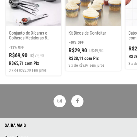
Conjunto de Xícaras e
Kit Bicos de Confeitar
Bate
Colheres Medidoras 8
com 
peças com Alças em Inox
-
40
%
OFF
-
13
%
OFF
R$2
R$29,90
R$49,90
R$69,90
R$79,90
R$2
R$28,11
com
Pix
R$65,71
com
Pix
3
x
d
3
x
de
R$9,97
sem juros
3
x
de
R$23,30
sem juros
SAIBA MAIS