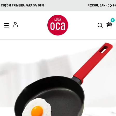
PIXCOU, GANHOU! 6% OFF NO PIX + PRESENTE!
0