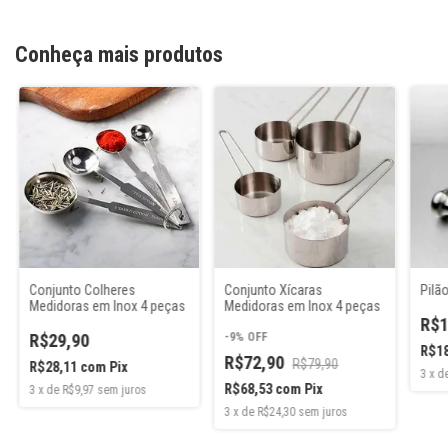
Conheça mais produtos
Conjunto Colheres
Conjunto Xícaras
Pilã
Medidoras em Inox 4 peças
Medidoras em Inox 4 peças
R$1
R$29,90
-
9
%
OFF
R$1
R$72,90
R$79,90
R$28,11
com
Pix
3
x
d
R$68,53
com
Pix
3
x
de
R$9,97
sem juros
3
x
de
R$24,30
sem juros