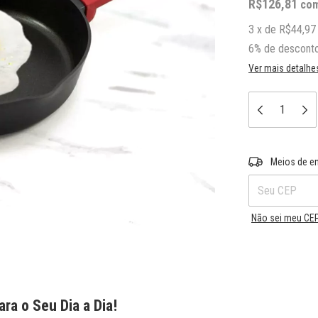
R$126,81
co
3
x
de
R$44,97
6% de descont
Ver mais detalhe
Entregas para o 
Meios de e
Não sei meu CE
ra o Seu Dia a Dia!