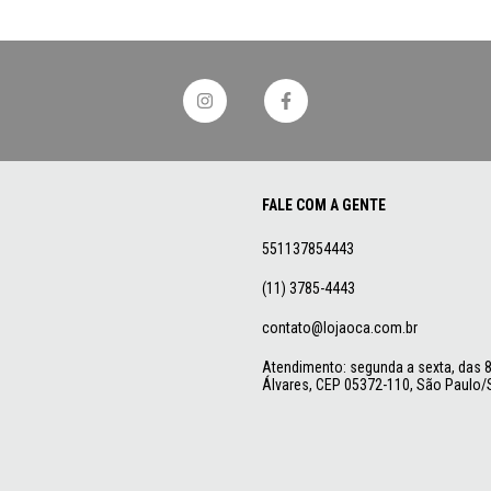
FALE COM A GENTE
551137854443
(11) 3785-4443
contato@lojaoca.com.br
Atendimento: segunda a sexta, das 8 
Álvares, CEP 05372-110, São Paulo/S