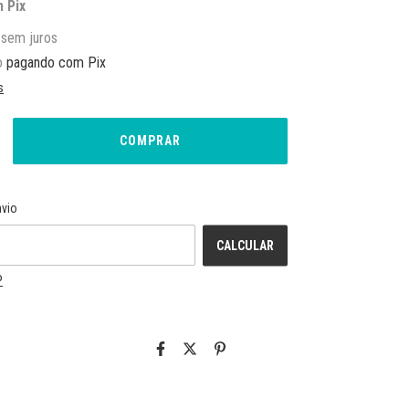
m
Pix
sem juros
o
pagando com Pix
s
ALTERAR CEP
CEP:
nvio
CALCULAR
P