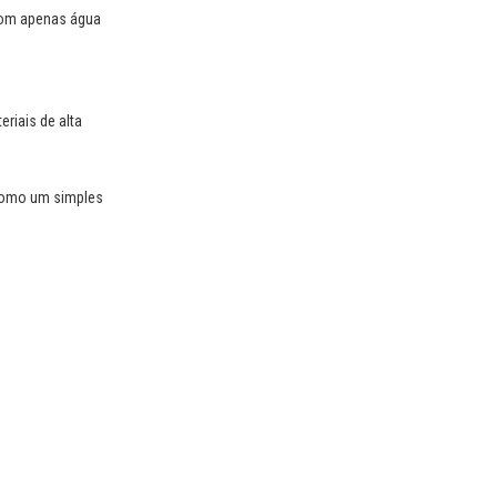
 com apenas água
riais de alta
 como um simples