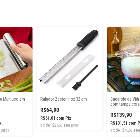
ia Multiuso em
Ralador Zester Inox 32 cm
Caçarola de Vidr
com tampa cora
R$64,90
R$139,90
R$61,01
com
Pix
x
R$131,51
com
P
3
x
de
R$21,63
sem juros
 juros
3
x
de
R$46,63
sem