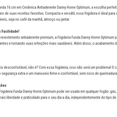
 Funda 16 cm em Cerâmica Antiaderente Danny Home Optimum, a escolha perfei
ro de suas receitas favoritas. Compacta e versátil, essa frigideira é ideal par
veis, seja no café da manhã, almoço ou jantar.
 Facilidade!
 revestimento antiaderente premium, a Frigideira Funda Danny Home Optimum p
entes e tornando suas refeições mais saudáveis. Além disso, o acabamento de
o desconfortável, não é? Com essa frigideira, isso não será um problema! O 
 segurança extra e um manuseio firme e confortável, sem risco de queimadura
gões
Frigideira Funda Danny Home Optimum pode ser usada em qualquer fogão: gás, e
 mais liberdade e praticidade para o seu dia a dia, independentemente do tipo d