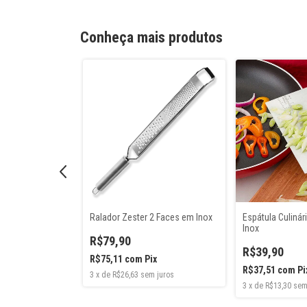
Conheça mais produtos
es e Xícaras
Ralador Zester 2 Faces em Inox
Espátula Culinár
nox 8 peças
Inox
R$79,90
R$39,90
R$75,11
com
Pix
06,80
R$37,51
com
Pi
3
x
de
R$26,63
sem juros
x
3
x
de
R$13,30
sem
 juros