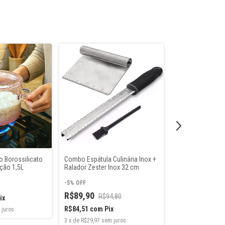
o Borossilicato
Combo Espátula Culinária Inox +
Pilão com Socad
ção 1,5L
Ralador Zester Inox 32 cm
R$199,90
-
5
%
OFF
R$89,90
R$187,91
com
P
R$94,80
ix
3
x
de
R$66,63
sem 
R$84,51
com
Pix
 juros
3
x
de
R$29,97
sem juros