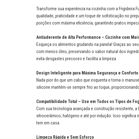
Transforme sua experiência na cozinha com a Frigideira
qualidade, praticidade e um toque de sofisticação no prepa
porções com máxima eficiência, garantindo pratos impecá
Antiaderente de Alta Performance – Cozinhe com Mais
Esqueça os alimentos grudando na panela! Graças ao seu
com menos óleo, preservando o sabor natural dos ingredi
evita desgastes precoces e facilita a limpeza.
Design Inteligente para Máxima Segurança e Conforto
Nada pior do que um cabo que esquenta e torna o manusei
silicone mantém-se sempre frio ao toque, proporcionando
Compatibilidade Total – Use em Todos os Tipos de Fo
Com sua tecnologia avançada e construção resistente, a 
vitrocerâmico, halógeno e até por indução. Isso significa
tem em casa.
Limpeza Rápida e Sem Esforço