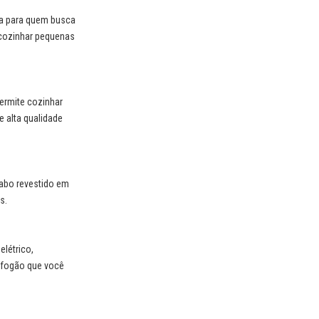
ta para quem busca
a cozinhar pequenas
ermite cozinhar
 alta qualidade
cabo revestido em
s.
létrico,
e fogão que você