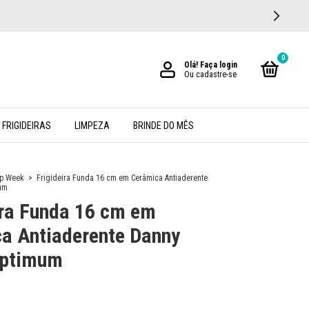
0
Olá!
Faça login
Ou cadastre-se
 FRIGIDEIRAS
LIMPEZA
BRINDE DO MÊS
p Week
>
Frigideira Funda 16 cm em Cerâmica Antiaderente
um
ira Funda 16 cm em
a Antiaderente Danny
ptimum