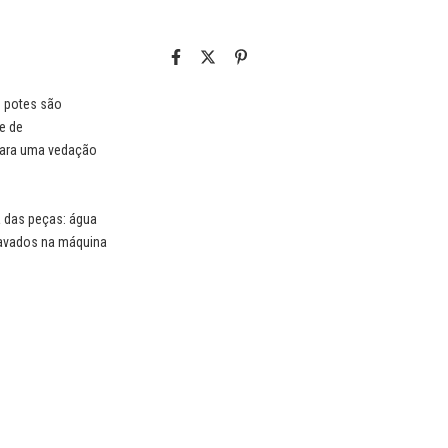
s potes são
ge de
para uma vedação
a das peças: água
lavados na máquina