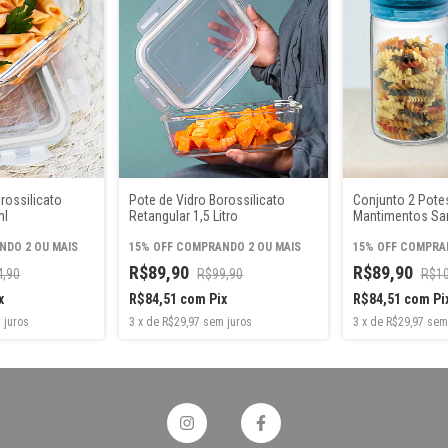
rossilicato
Pote de Vidro Borossilicato
Conjunto 2 Potes
ml
Retangular 1,5 Litro
Mantimentos S
DO 2 OU MAIS
15% OFF
COMPRANDO 2 OU MAIS
15% OFF
COMPRAN
R$89,90
R$89,90
4,90
R$99,90
R$10
x
R$84,51
com
Pix
R$84,51
com
Pi
 juros
3
x
de
R$29,97
sem juros
3
x
de
R$29,97
sem