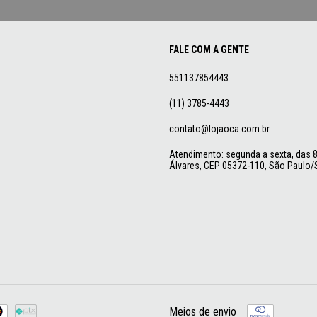
FALE COM A GENTE
551137854443
(11) 3785-4443
contato@lojaoca.com.br
Atendimento: segunda a sexta, das 8 
Álvares, CEP 05372-110, São Paulo/S
Meios de envio