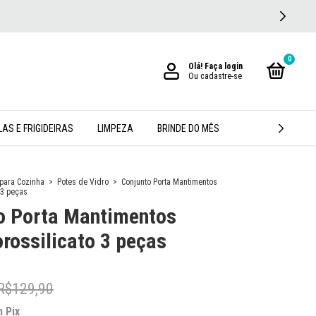
PIXCOU, GANHOU! 6% OFF NO PIX + PRE
0
Olá!
Faça login
Ou cadastre-se
AS E FRIGIDEIRAS
LIMPEZA
BRINDE DO MÊS
 para Cozinha
>
Potes de Vidro
>
Conjunto Porta Mantimentos
 3 peças
o Porta Mantimentos
orossilicato 3 peças
R$129,90
m
Pix