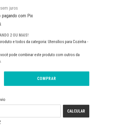
sem juros
o
pagando com Pix
s
ANDO 2 OU MAIS!
produto e todos da categoria: Utensílios para Cozinha -
você pode combinar este produto com outros da
.
ALTERAR CEP
CEP:
nvio
CALCULAR
P