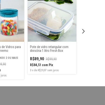
ESGOTADO
 de Vidros para
Pote de vidro retangular com
Pote de Vidro re
anremo
divisória 1 litro Fresh Box
Divisória 1,5 Litro
DO 2 OU MAIS
R$89,90
R$99,90
R$89,90
R$99
9,90
R$84,51
com
Pix
R$84,51
com
Pi
x
3
x
de
R$29,97
sem juros
3
x
de
R$29,97
sem 
 juros