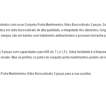
lvidos com esse Conjunto Porta Mantimentos Vidro Borossilicato 3 peças. O
ados em vidro borossilicato de alta qualidade, a integridade dos alimentos, lon
 As tampas são em bambu com tratamento antibacteriano e possuem borracha 
3 peças com capacidades para 600 ml, 1 L e 1,5 L. Outra facilidade é a limpez
o recado. Mas se preferir, os potes do conjunto porta mantimentos podem ser 
 Porta Mantimentos Vidro Borossilicato 3 peças para a sua cozinha.