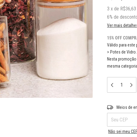
3
x
de
R$36,63
6% de descont
Ver mais detalhe
15% OFF COMPR
Válido para este 
> Potes de Vidro.
Nesta promoção 
mesma categoria
Entregas para o 
Meios de e
Não sei meu CE