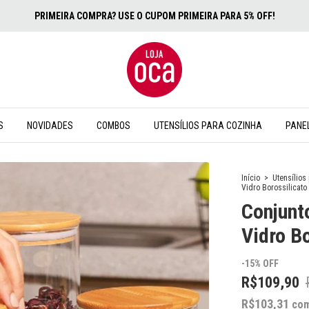
S
NOVIDADES
COMBOS
UTENSÍLIOS PARA COZINHA
PANEL
Início
>
Utensílios
Vidro Borossilicato
Conjunt
Vidro B
-
15
%
OFF
R$109,90
R$103,31
co