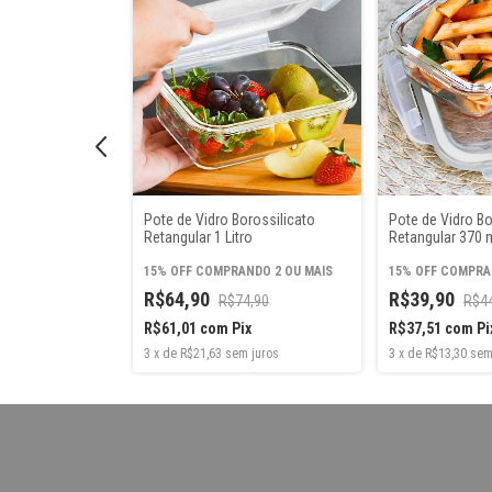
dro Borossilicato
Pote de Vidro Borossilicato
Pote de Vidro Bo
Retangular 1 Litro
Retangular 370 
15% OFF
COMPRANDO 2 OU MAIS
15% OFF
COMPRAN
R$64,90
R$39,90
R$74,90
R$4
x
R$61,01
com
Pix
R$37,51
com
Pi
 juros
3
x
de
R$21,63
sem juros
3
x
de
R$13,30
sem