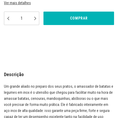
Ver mais detalhes
Meios de envio
ALTERAR CEP
Entregas para o CEP:
CALCULAR
Descrição
Um grande aliado no preparo dos seus pratos, o amassador de batatas e
legumes em inox é o utensílio que chegou para facilitar muito na hora de
amassar batatas, cenouras, mandioquinhas, abóboras ou o que mais
você precisar de forma muito prática. Ele é fabricado inteiramente em
aço inox de alta qualidade: isso garante uma peça firme, forte e segura
capaz de ter um desempenho excelente tanto na facilidade de uso