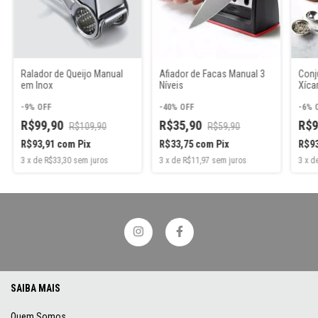
Ralador de Queijo Manual
Afiador de Facas Manual 3
Conj
em Inox
Níveis
Xíca
8 pe
-
9
%
OFF
-
40
%
OFF
-
6
%
R$99,90
R$35,90
R$9
R$109,90
R$59,90
R$93,91
com
Pix
R$33,75
com
Pix
R$9
3
x
de
R$33,30
sem juros
3
x
de
R$11,97
sem juros
3
x
d
SAIBA MAIS
Quem Somos