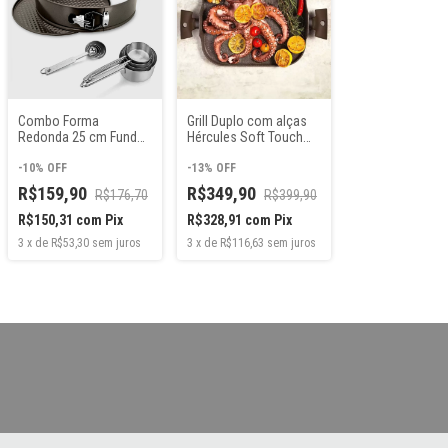
Combo Forma
Grill Duplo com alças
Redonda 25 cm Fundo
Hércules Soft Touch
Removível
em Alumínio
Antiaderente +
-
10
%
OFF
Antiaderente Cerâmico
-
13
%
OFF
Medidores 100% Inox 8
R$159,90
R$349,90
R$176,70
R$399,90
peças
R$150,31
com
Pix
R$328,91
com
Pix
3
x
de
R$53,30
sem juros
3
x
de
R$116,63
sem juros