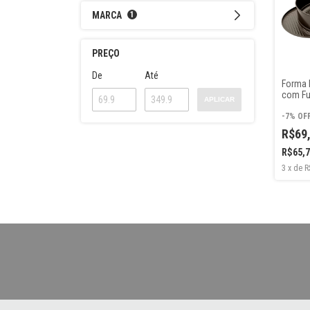
MARCA
1
PREÇO
De
Até
Forma 
com Fu
APLICAR
Antiad
Hércul
-
7
%
OF
R$69
R$65,
3
x
de
R