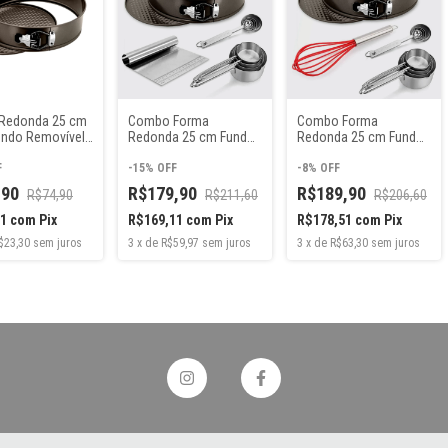
Redonda 25 cm
Combo Forma
Combo Forma
ndo Removível
Redonda 25 cm Fundo
Redonda 25 cm Fundo
erente Bakery
Removível
Removível
es
F
Antiaderente +
-
15
%
OFF
Antiaderente +
-
8
%
OFF
Medidores 100% Inox 8
Medidores 100% Inox 8
,90
R$179,90
R$189,90
R$74,90
R$211,60
R$206,60
peças + Espátula
peças + Batedor de
Culinária Inox
Ovos
71
com
Pix
R$169,11
com
Pix
R$178,51
com
Pix
$23,30
sem juros
3
x
de
R$59,97
sem juros
3
x
de
R$63,30
sem juros